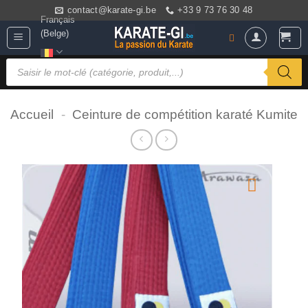
Skip
contact@karate-gi.be
+33 9 73 76 30 48
Français
to
(Belge)
content
Products
search
Accueil
-
Ceinture de compétition karaté Kumite