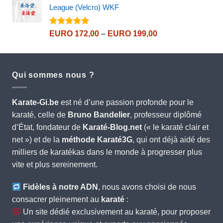
League (Velcro) WKF
Note
5.00
Price
EURO
172,00
–
EURO
199,00
sur 5
range:
EURO 172,00
through
Qui sommes nous ?
EURO 199,00
Karate-Gi.be
est né d’une passion profonde pour le
karaté, celle de
Bruno Bandelier
, professeur diplômé
d’État, fondateur de
Karaté-Blog.net
(« le karaté clair et
net ») et de la
méthode Karaté3G
, qui ont déjà aidé des
milliers de karatékas dans le monde à progresser plus
vite et plus sereinement.
Fidèles à notre ADN
, nous avons choisi de nous
consacrer pleinement au
karaté
:
Un site dédié exclusivement au karaté, pour proposer