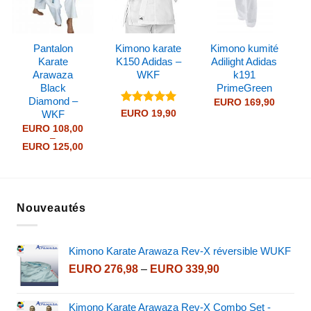
Pantalon
Kimono karate
Kimono kumité
Karate
K150 Adidas –
Adilight Adidas
Arawaza
WKF
k191
Black
PrimeGreen
Diamond –
EURO
169,90
Note
5
sur
EURO
19,90
WKF
5
EURO
108,00
–
Price
EURO
125,00
range:
EURO 108,00
through
EURO 125,00
Nouveautés
Kimono Karate Arawaza Rev-X réversible WUKF
Price
EURO
276,98
–
EURO
339,90
range:
EURO 276,98
Kimono Karate Arawaza Rev-X Combo Set -