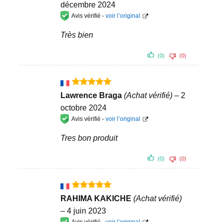
décembre 2024
Avis vérifié -
voir l’original
Très bien
(0)
(0)
Note
5
sur
Lawrence Braga
(Achat vérifié)
–
2
5
octobre 2024
Avis vérifié -
voir l’original
Tres bon produit
(0)
(0)
Note
5
sur
RAHIMA KAKICHE
(Achat vérifié)
5
–
4 juin 2023
Avis vérifié -
voir l’original