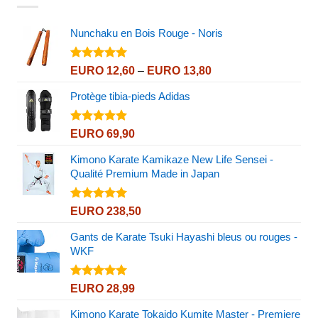
Nunchaku en Bois Rouge - Noris
Note
5.00
Price
EURO
12,60
–
EURO
13,80
sur 5
range:
Protège tibia-pieds Adidas
EURO 12,60
through
EURO 13,80
Note
5.00
EURO
69,90
sur 5
Kimono Karate Kamikaze New Life Sensei -
Qualité Premium Made in Japan
Note
5.00
EURO
238,50
sur 5
Gants de Karate Tsuki Hayashi bleus ou rouges -
WKF
Note
5.00
EURO
28,99
sur 5
Kimono Karate Tokaido Kumite Master - Premiere