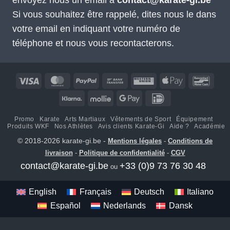
Si vous souhaitez être rappelé, dites nous le dans
votre email en indiquant votre numéro de
téléphone et nous vous recontacterons.
Visa
MasterCard
PayPal
Virement
Western
Apple
Banco
bancaire
Union
Pay
Klarna
Mollie
Google
IDeal
Pay
Promo
Karate
Arts Martiaux
Vêtements de Sport
Équipement
Produits WKF
Nos Athlètes
Avis clients Karate-Gi
Aide ?
Académie
© 2018-2026 karate-gi.be -
Mentions légales
-
Conditions de
livraison
-
Politique de confidentialité
-
CGV
contact@karate-gi.be
+33 (0)9 73 76 30 48
ou
English
Français
Deutsch
Italiano
Español
Nederlands
Dansk