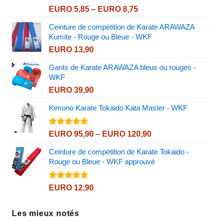
Note
4.80
Price
EURO
5,85
–
EURO
8,75
sur 5
range:
Ceinture de compétition de Karate ARAWAZA
EURO 5,85
Kumite - Rouge ou Bleue - WKF
through
EURO
13,90
EURO 8,75
Gants de Karate ARAWAZA bleus ou rouges -
WKF
EURO
39,90
Kimono Karate Tokaido Kata Master - WKF
Note
4.72
Price
EURO
95,90
–
EURO
120,90
sur 5
range:
Ceinture de compétition de Karate Tokaido -
EURO 95,90
Rouge ou Bleue - WKF approuvé
through
EURO 120,90
Note
4.72
EURO
12,90
sur 5
Les mieux notés