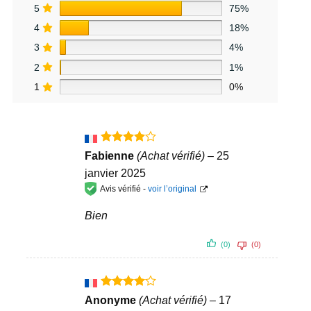
5
75%
4
18%
3
4%
2
1%
1
0%
Note
4
Fabienne
(Achat vérifié)
–
25
sur 5
janvier 2025
Avis vérifié -
voir l’original
Bien
(0)
(0)
Note
4
Anonyme
(Achat vérifié)
–
17
sur 5