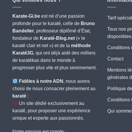
Qui sommes nous ?
Informatio
Karate-Gi.be
est né d’une passion
Tarif spéc
profonde pour le karaté, celle de
Bruno
Tous nos pr
Bandelier
, professeur diplômé d’État,
disponibles
fondateur de
Karaté-Blog.net
(« le
karaté clair et net ») et de la
méthode
Conditions 
Karaté3G
, qui ont déjà aidé des milliers
Contact
de karatékas dans le monde à
progresser plus vite et plus sereinement.
Mentions lé
générales d
Fidèles à notre ADN
, nous avons
choisi de nous consacrer pleinement au
Politique de
karaté
:
Conditions 
Un site dédié exclusivement au
karaté, pour proposer une expérience
Qui sommes
unique et experte aux passionnés.
Notre mission est simple :