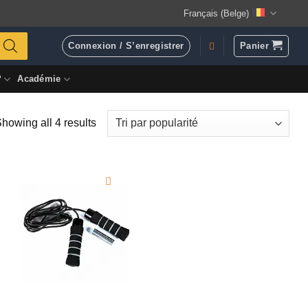
Français (Belge)
Connexion / S’enregistrer
Panier
?
Académie
Sorted
howing all 4 results
by
popularity