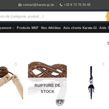
contact@karate-gi.be
+33 9 73 76 30 48
pement
Produits WKF
Nos Athlètes
Avis clients Karate-Gi
Aide 
S
RUPTURE DE
STOCK