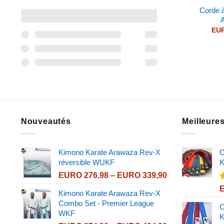
Corde à
EU
Nouveautés
Meilleure
Kimono Karate Arawaza Rev-X
C
réversible WUKF
K
Price
EURO
276,98
–
EURO
339,90
range:
Kimono Karate Arawaza Rev-X
EURO 276,98
s
Combo Set - Premier League
through
C
WKF
EURO 339,90
K