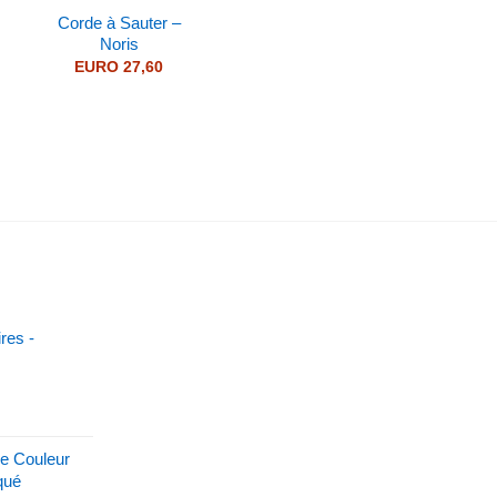
Corde à Sauter –
Noris
EURO
27,60
e
e:
O 88,00
ugh
O 132,00
ires -
de Couleur
qué