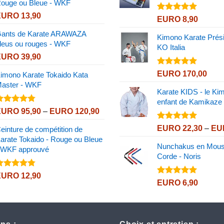
ouge ou Bleue - WKF
EURO 8,75
EURO
13,90
Note
5.00
EURO
8,90
sur 5
ants de Karate ARAWAZA
Kimono Karate Prési
leus ou rouges - WKF
KO Italia
EURO
39,90
Note
5.00
EURO
170,00
imono Karate Tokaido Kata
sur 5
aster - WKF
Karate KIDS - le Ki
enfant de Kamikaze
Note
4.72
Price
EURO
95,90
–
EURO
120,90
ur 5
range:
Note
5.00
EURO
22,30
–
EU
einture de compétition de
EURO 95,90
sur 5
arate Tokaido - Rouge ou Bleue
through
Nunchakus en Mous
 WKF approuvé
EURO 120,90
Corde - Noris
Note
4.72
EURO
12,90
Note
5.00
ur 5
EURO
6,90
sur 5