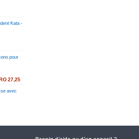
dent Kata -
mono pour
Price
RO
27,25
range:
se avec
EURO 22,30
through
EURO 27,25