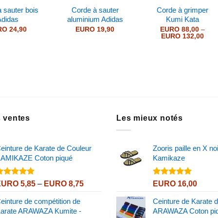
 sauter bois
Corde à sauter
Corde à grimper
Adidas
aluminium Adidas
Kumi Kata
RO
24,90
EURO
19,90
EURO
88,00
–
Pric
EURO
132,00
rang
EUR
thro
EUR
s ventes
Les mieux notés
einture de Karate de Couleur
Zooris paille en X no
AMIKAZE Coton piqué
Kamikaze
Note
4.80
Note
5.00
Price
EURO
5,85
–
EURO
8,75
EURO
16,00
ur 5
sur 5
range:
einture de compétition de
Ceinture de Karate 
EURO 5,85
arate ARAWAZA Kumite -
ARAWAZA Coton pi
through