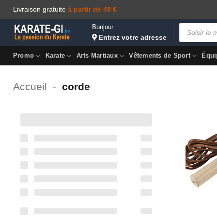
Skip
Livraison gratuite
à partir de 49 €
to
Products
Bonjour
content
search
Entrez votre adresse
Promo
Karate
Arts Martiaux
Vêtements de Sport
Équi
Accueil
-
corde