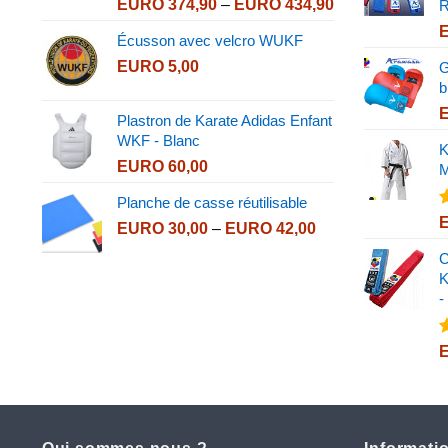
Price
EURO
374,90
–
EURO
434,90
R
range:
Écusson avec velcro WUKF
EURO 374,90
EURO
5,00
through
G
EURO 434,90
b
Plastron de Karate Adidas Enfant
WKF - Blanc
K
EURO
60,00
M
Planche de casse réutilisable
Price
EURO
30,00
–
EURO
42,00
s
range:
C
EURO 30,00
K
through
-
EURO 42,00
s