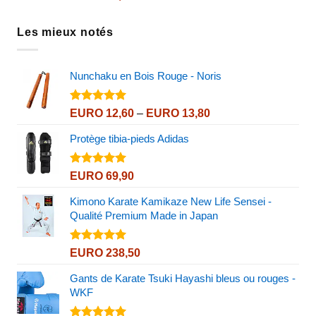
sur 5
Les mieux notés
Nunchaku en Bois Rouge - Noris
Note
5.00
Price
EURO
12,60
–
EURO
13,80
sur 5
range:
Protège tibia-pieds Adidas
EURO 12,60
through
EURO 13,80
Note
5.00
EURO
69,90
sur 5
Kimono Karate Kamikaze New Life Sensei -
Qualité Premium Made in Japan
Note
5.00
EURO
238,50
sur 5
Gants de Karate Tsuki Hayashi bleus ou rouges -
WKF