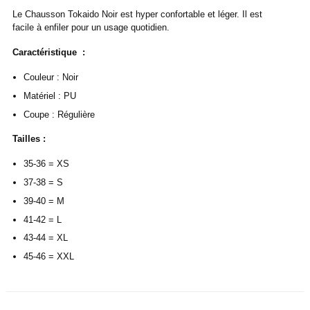
Le Chausson Tokaido Noir est hyper confortable et léger. Il est
facile à enfiler pour un usage quotidien.
Caractéristique :
Couleur : Noir
Matériel : PU
Coupe : Régulière
Tailles :
35-36 = XS
37-38 = S
39-40 = M
41-42 = L
43-44 = XL
45-46 = XXL