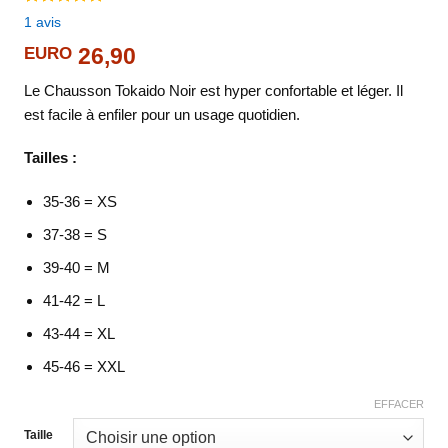
Noté
1
5.00
1
avis
sur 5 basé
sur
notation
EURO
26,90
client
Le Chausson Tokaido Noir est hyper confortable et léger. Il
est facile à enfiler pour un usage quotidien.
Tailles :
35-36 = XS
37-38 = S
39-40 = M
41-42 = L
43-44 = XL
45-46 = XXL
EFFACER
Taille