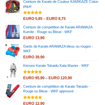
Ceinture de Karate de Couleur KAMIKAZE Coton
piqué
Note
4.80
Price
EURO
5,85
–
EURO
8,75
sur 5
range:
Ceinture de compétition de Karate ARAWAZA
EURO 5,85
Kumite - Rouge ou Bleue - WKF
through
EURO
13,90
EURO 8,75
Gants de Karate ARAWAZA bleus ou rouges -
WKF
EURO
39,90
Kimono Karate Tokaido Kata Master - WKF
Note
4.72
Price
EURO
95,90
–
EURO
120,90
sur 5
range:
Ceinture de compétition de Karate Tokaido -
EURO 95,90
Rouge ou Bleue - WKF approuvé
through
EURO 120,90
Note
4.72
EURO
12,90