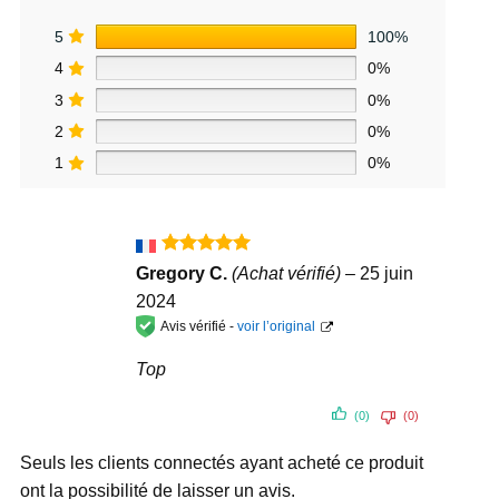
5
100%
4
0%
3
0%
2
0%
1
0%
Note
5
sur
Gregory C.
(Achat vérifié)
–
25 juin
5
2024
Avis vérifié -
voir l’original
Top
(0)
(0)
Seuls les clients connectés ayant acheté ce produit
ont la possibilité de laisser un avis.