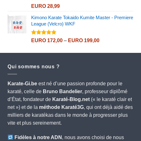
Note
5.00
EURO
28,99
sur 5
Kimono Karate Tokaido Kumite Master - Premiere
League (Velcro) WKF
Note
5.00
Price
EURO
172,00
–
EURO
199,00
sur 5
range:
EURO 172,00
through
Qui sommes nous ?
EURO 199,00
Karate-Gi.be
est né d’une passion profonde pour le
karaté, celle de
Bruno Bandelier
, professeur diplômé
d’État, fondateur de
Karaté-Blog.net
(« le karaté clair et
net ») et de la
méthode Karaté3G
, qui ont déjà aidé des
milliers de karatékas dans le monde à progresser plus
vite et plus sereinement.
Fidèles à notre ADN
, nous avons choisi de nous