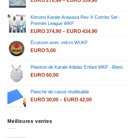
EURO
276,98
–
EURO
339,90
range:
EURO 276,98
Kimono Karate Arawaza Rev-X Combo Set -
through
Premier League WKF
EURO 339,90
Price
EURO
374,90
–
EURO
434,90
range:
Écusson avec velcro WUKF
EURO 374,90
EURO
5,00
through
EURO 434,90
Plastron de Karate Adidas Enfant WKF - Blanc
EURO
60,00
Planche de casse réutilisable
Price
EURO
30,00
–
EURO
42,00
range:
EURO 30,00
through
Meilleures ventes
EURO 42,00