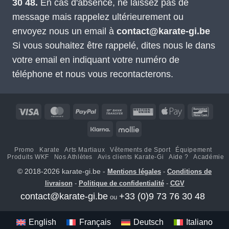
30 48.
En cas d'absence, ne laissez pas de
message mais rappelez ultérieurement ou
envoyez nous un email à
contact@karate-gi.be
Si vous souhaitez être rappelé, dites nous le dans
votre email en indiquant votre numéro de
téléphone et nous vous recontacterons.
Visa
MasterCard
PayPal
Virement
Western
Apple
Banco
bancaire
Union
Pay
Klarna
Mollie
Promo
Karate
Arts Martiaux
Vêtements de Sport
Équipement
Produits WKF
Nos Athlètes
Avis clients Karate-Gi
Aide ?
Académie
© 2018-2026 karate-gi.be -
Mentions légales
-
Conditions de
livraison
-
Politique de confidentialité
-
CGV
contact@karate-gi.be
+33 (0)9 73 76 30 48
ou
English
Français
Deutsch
Italiano