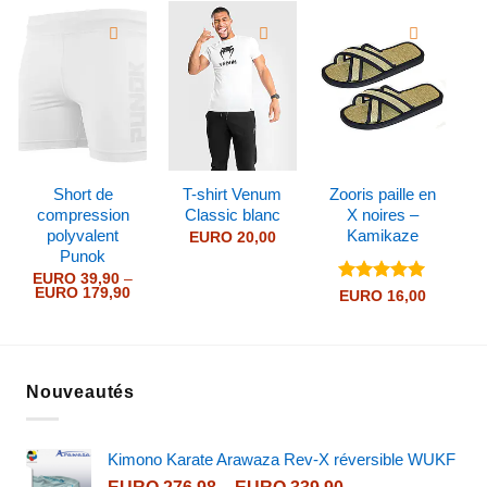
Short de
T-shirt Venum
Zooris paille en
compression
Classic blanc
X noires –
polyvalent
Kamikaze
EURO
20,00
Punok
EURO
39,90
–
Price
EURO
179,90
Note
5
sur
EURO
16,00
range:
5
EURO 39,90
through
EURO 179,90
Nouveautés
Kimono Karate Arawaza Rev-X réversible WUKF
Price